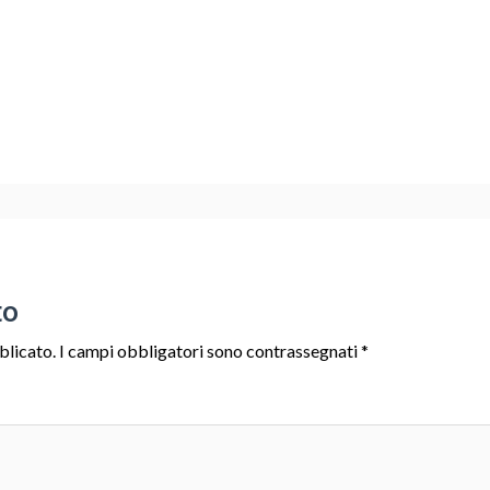
to
blicato.
I campi obbligatori sono contrassegnati
*