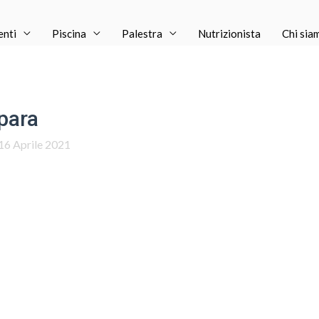
enti
Piscina
Palestra
Nutrizionista
Chi sia
para
16 Aprile 2021