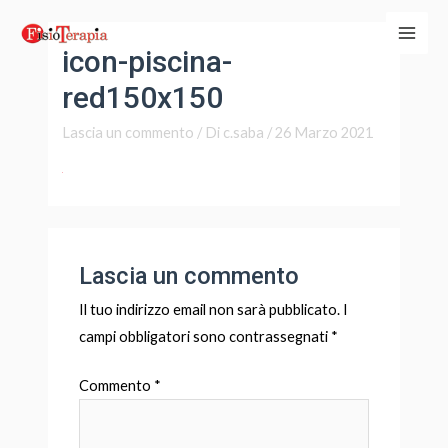
Vai
Main
al
icon-piscina-
Men
contenuto
red150x150
Lascia un commento
/ Di
c.saba
/
26 Marzo 2021
Lascia un commento
Il tuo indirizzo email non sarà pubblicato.
I
campi obbligatori sono contrassegnati
*
Commento
*