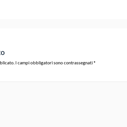
to
blicato.
I campi obbligatori sono contrassegnati
*