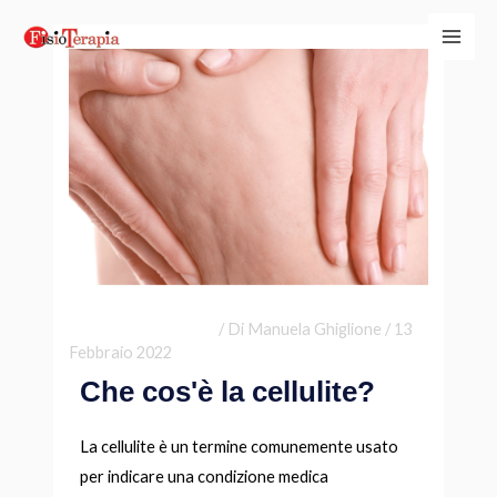
Vai
Navigazione
Main
al
articoli
Men
contenuto
Lascia un commento
/ Di
Manuela Ghiglione
/
13
Febbraio 2022
Che cos'è la cellulite?
La cellulite è un termine comunemente usato
per indicare una condizione medica