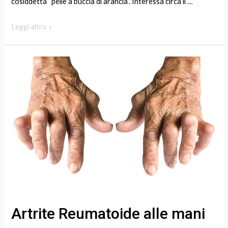
cosiddetta “pelle a buccia di arancia”. Interessa circa il …
Leggi altro »
Artrite
Reumatoide
alle
mani
Artrite Reumatoide alle mani