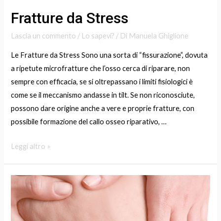
Fratture da Stress
Lascia un commento
/
Lo sapevi?
/ Di
Manuela Ghiglione
Le Fratture da Stress Sono una sorta di “fissurazione”, dovuta
a ripetute microfratture che l’osso cerca di riparare, non
sempre con efficacia, se si oltrepassano i limiti fisiologici è
come se il meccanismo andasse in tilt. Se non riconosciute,
possono dare origine anche a vere e proprie fratture, con
possibile formazione del callo osseo riparativo, …
Leggi altro »
Cellulite