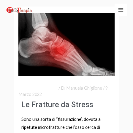
Vai
Navigazione
Main
al
articoli
Men
contenuto
Lascia un commento
/ Di
Manuela Ghiglione
/
9
Marzo 2022
Le Fratture da Stress
Sono una sorta di “fissurazione”, dovuta a
ripetute microfratture che l’osso cerca di